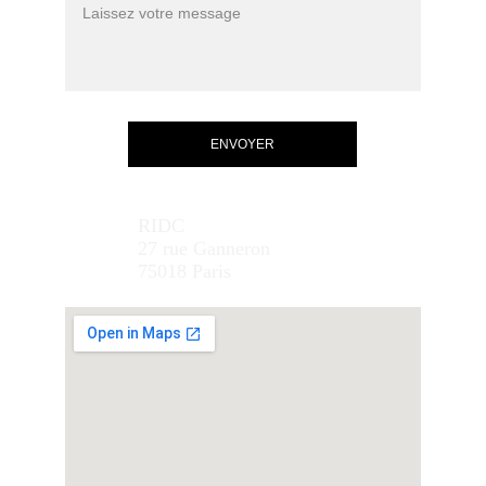
ENVOYER
RIDC
27 rue Ganneron
75018 Paris