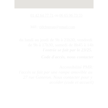
01 42 64 77 71
 ou 
06 65 96 73 55
Mél : 
ridcbureau@gmail.com
du lundi au jeudi de 9h à 21h30, vendredi 
de 9h à 17h30, samedi de 8h45 à 14h
l'entrée se fait par le 23/25. 
Code d'accès, nous contacter
Accessibilité PMR
:
l'accès se fait par une rampe amovible au 
27 rue Ganeron. Nous contacter pour y 
accéder (code et accueil)
Service réclamation : adressez votre 
réclamation à 
ridcbureau@gmail.com