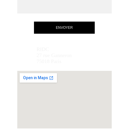
ENVOYER
RIDC
27 rue Ganneron
75018 Paris