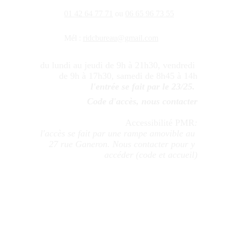
01 42 64 77 71
 ou 
06 65 96 73 55
Mél : 
ridcbureau@gmail.com
du lundi au jeudi de 9h à 21h30, vendredi 
de 9h à 17h30, samedi de 8h45 à 14h
l'entrée se fait par le 23/25. 
Code d'accès, nous contacter
Accessibilité PMR
:
l'accès se fait par une rampe amovible au 
27 rue Ganeron. Nous contacter pour y 
accéder (code et accueil)
Service réclamation : adressez votre 
réclamation à 
ridcbureau@gmail.com
-Vous recevrez un accusé de réception sous 
15 jours